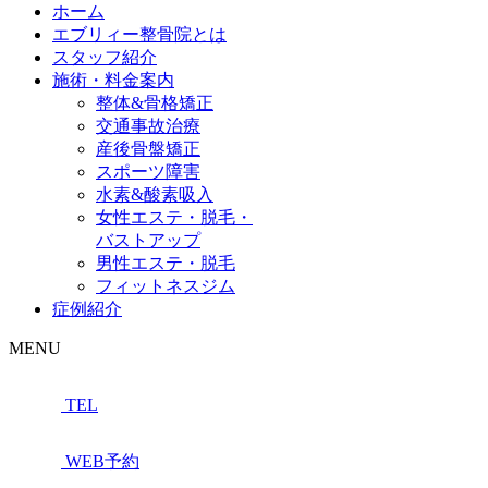
ホーム
エブリィー整骨院とは
スタッフ紹介
施術・料金案内
整体&骨格矯正
交通事故治療
産後骨盤矯正
スポーツ障害
水素&酸素吸入
女性エステ・脱毛・
バストアップ
男性エステ・脱毛
フィットネスジム
症例紹介
MENU
TEL
WEB予約