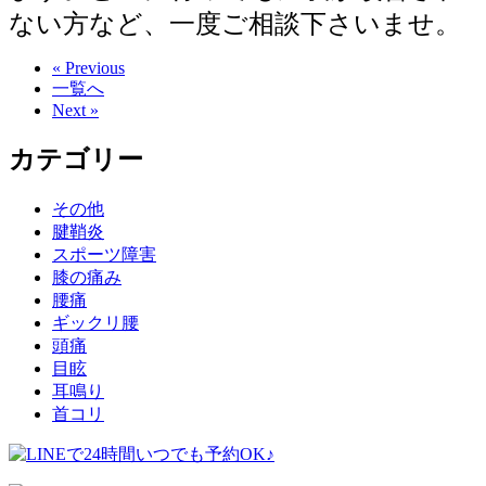
ない方など、一度ご相談下さいませ。
« Previous
一覧へ
Next »
カテゴリー
その他
腱鞘炎
スポーツ障害
膝の痛み
腰痛
ギックリ腰
頭痛
目眩
耳鳴り
首コリ